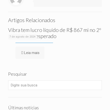
Artigos Relacionados
Vibra tem lucro líquido de R$ 867 mi no 2º
tri, acima do esperado
7 de agosto de 2024
Leia mais
Pesquisar
Últimas notícias