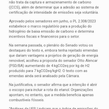
não trata da captura e armazenamento de carbono
((CCS), além de determinar que a adesão ao sistema de
certificação de intensidade de emissões seja voluntária.
Aprovado pelos senadores em junho, o PL 2.308/2023
estabelece o marco regulatório para a produção do
hidrogênio de baixa emissão de carbono e determina
incentivos fiscais e financeiros para o setor.
Na semana passada, o plenário do Senado votou os
destaques do texto e, embora tenha rejeitado emendas
que dariam vantagens a projetos de geração de energia
renovável, acolheu a proposta do senador Otto Alencar
(PSD/BA) aumentando de 4 kgCO2eq por kg de H2
produzido para 7 kgCO2eq/kgH2. O texto com as
emendas ainda será analisado pela Câmara.
Na justificativa, o senador afirma que a intenção é abrir
o escopo para incluir a rota do etanol. Organizações
apontam, no entanto, que a medida beneficia apenas
combustíveis fósseis.
“Análises da UFRJ indicam que o índice de emissões do