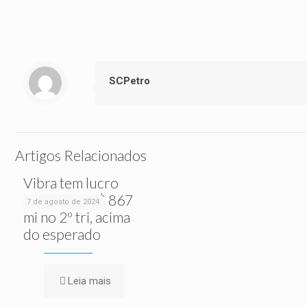
SCPetro
Artigos Relacionados
Vibra tem lucro
líquido de R$ 867
7 de agosto de 2024
mi no 2º tri, acima
do esperado
Leia mais