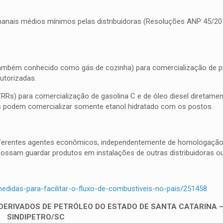
nais médios mínimos pelas distribuidoras (Resoluções ANP 45/201
, também conhecido como gás de cozinha) para comercialização de 
utorizadas.
RRs) para comercialização de gasolina C e de óleo diesel diretam
Rs podem comercializar somente etanol hidratado com os postos.
iferentes agentes econômicos, independentemente de homologação
possam guardar produtos em instalações de outras distribuidoras o
edidas-para-facilitar-o-fluxo-de-combustiveis-no-pais/251458
 DERIVADOS DE PETRÓLEO DO ESTADO DE SANTA CATARINA 
SINDIPETRO/SC