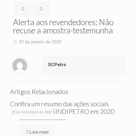
Alerta aos revendedores: Não
recuse a amostra-testemunha
29 de janeiro de 2020
SCPetro
Artigos Relacionados
Confira um resumo das ações sociais
realizadas pelo SINDIPETRO em 2020
22 de dezembro de 2020
Leia mais