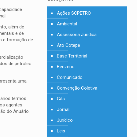
 capacidade
Ações SCPETRO
nal.
Ambiental
nto, além de
mentais e de
Assessoria Jurídica
ão e formação de
Ato Cotepe
Base Territorial
ercialização
dos de petróleo
Benzeno
Comunicado
apresenta uma
Convenção Coletiva
vários termos
Gás
dos agentes
Jornal
ção do Anuário.
Jurídico
Leis