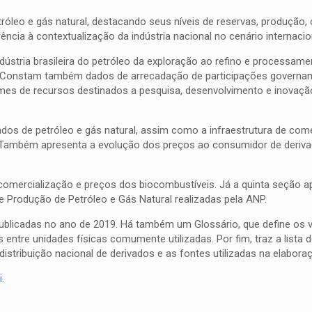
róleo e gás natural, destacando seus níveis de reservas, produção,
ia à contextualização da indústria nacional no cenário internacio
tria brasileira do petróleo da exploração ao refino e processame
s. Constam também dados de arrecadação de participações governa
lumes de recursos destinados a pesquisa, desenvolvimento e inovaç
vados de petróleo e gás natural, assim como a infraestrutura de com
s. Também apresenta a evolução dos preços ao consumidor de deriva
comercialização e preços dos biocombustíveis. Já a quinta seção 
e Produção de Petróleo e Gás Natural realizadas pela ANP.
publicadas no ano de 2019. Há também um Glossário, que define os 
entre unidades físicas comumente utilizadas. Por fim, traz a lista 
distribuição nacional de derivados e as fontes utilizadas na elabora
i
.