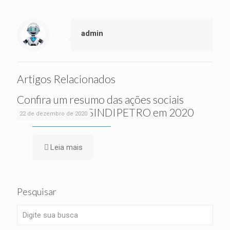
admin
Artigos Relacionados
Confira um resumo das ações sociais
realizadas pelo SINDIPETRO em 2020
22 de dezembro de 2020
Leia mais
Pesquisar