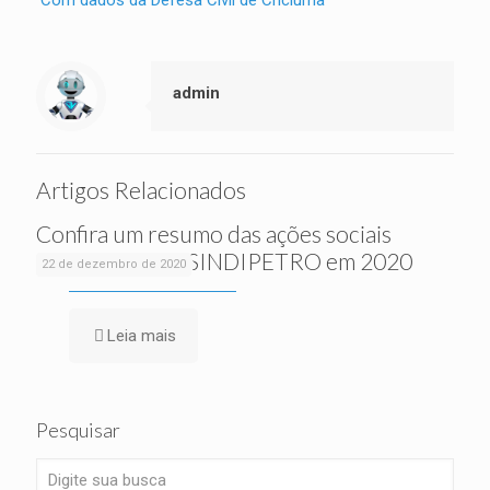
Com dados da Defesa Civil de Criciúma
admin
Artigos Relacionados
Confira um resumo das ações sociais
realizadas pelo SINDIPETRO em 2020
22 de dezembro de 2020
Leia mais
Pesquisar