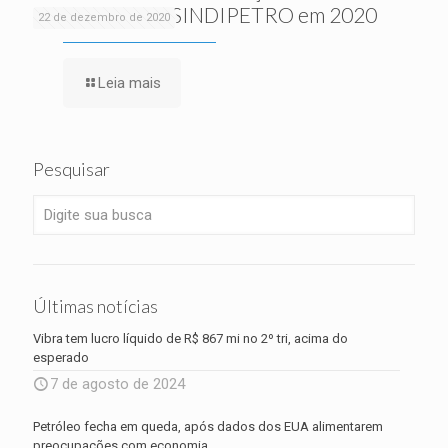
realizadas pelo SINDIPETRO em 2020
22 de dezembro de 2020
Leia mais
Pesquisar
Últimas notícias
Vibra tem lucro líquido de R$ 867 mi no 2º tri, acima do
esperado
7 de agosto de 2024
Petróleo fecha em queda, após dados dos EUA alimentarem
preocupações com economia