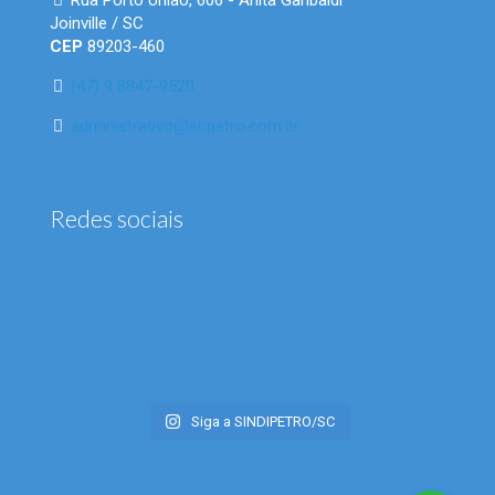
Rua Porto União, 606 - Anita Garibaldi
Joinville / SC
CEP
89203-460
(47) 9 8847-9520
administrativo@scpetro.com.br
Redes sociais
Siga a SINDIPETRO/SC