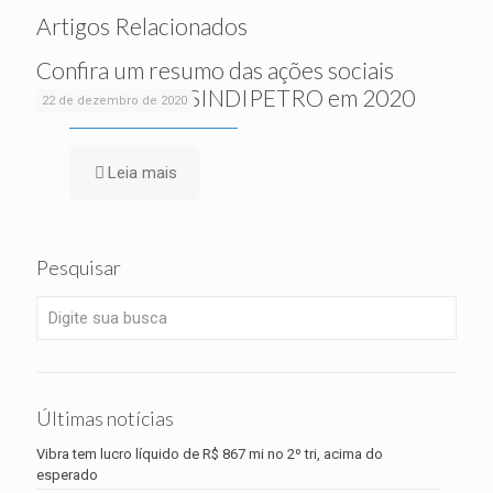
Artigos Relacionados
Confira um resumo das ações sociais
realizadas pelo SINDIPETRO em 2020
22 de dezembro de 2020
Leia mais
Pesquisar
Últimas notícias
Vibra tem lucro líquido de R$ 867 mi no 2º tri, acima do
esperado