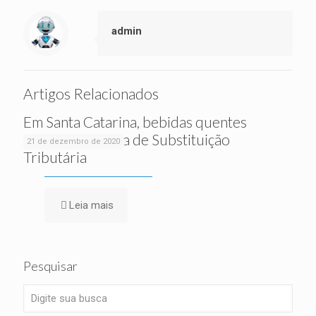
admin
Artigos Relacionados
Em Santa Catarina, bebidas quentes
deixam o sistema de Substituição
21 de dezembro de 2020
Tributária
Leia mais
Pesquisar