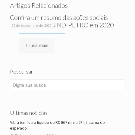
Artigos Relacionados
Confira um resumo das ações sociais
realizadas pelo SINDIPETRO em 2020
22 de dezembro de 2020
Leia mais
Pesquisar
Últimas notícias
Vibra tem lucro líquido de R$ 867 mi no 2º tri, acima do
esperado