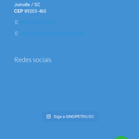
Joinville / SC
CEP
89203-460
(47) 9 8847-9520
administrativo@scpetro.com.br
Redes sociais
Siga a SINDIPETRO/SC