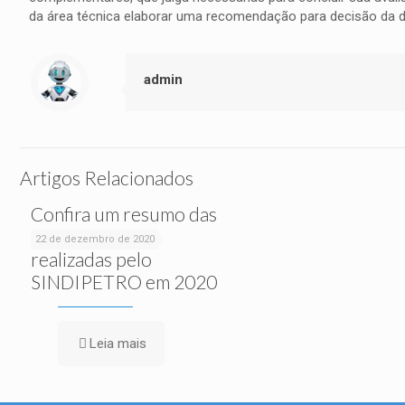
da área técnica elaborar uma recomendação para decisão da di
admin
Artigos Relacionados
Confira um resumo das
ações sociais
22 de dezembro de 2020
realizadas pelo
SINDIPETRO em 2020
Leia mais