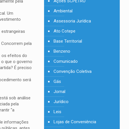
Ações SCPETRO
namente pela
Ambiental
cal. Um
nvestimento
Assessoria Jurídica
Ato Cotepe
 estrangeiras
Base Territorial
. Concorrem pela
Benzeno
 os efeitos do
Comunicado
r o que o governo
artida? É preciso
Convenção Coletiva
rocedimento será
Gás
Jornal
está sob análise
Jurídico
ciada pela
antir “a
Leis
Lojas de Conveniência
 de informações
 públicas, antes