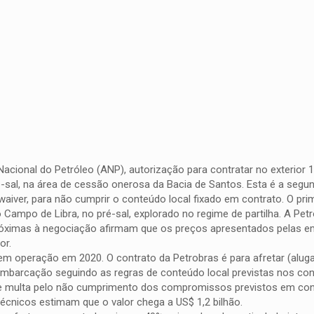
 Nacional do Petróleo (ANP), autorização para contratar no exterior
sal, na área de cessão onerosa da Bacia de Santos. Esta é a segu
waiver, para não cumprir o conteúdo local fixado em contrato. O prim
 Campo de Libra, no pré-sal, explorado no regime de partilha. A Pet
próximas à negociação afirmam que os preços apresentados pelas 
or.
 em operação em 2020. O contrato da Petrobras é para afretar (aluga
 embarcação seguindo as regras de conteúdo local previstas nos con
de multa pelo não cumprimento dos compromissos previstos em con
écnicos estimam que o valor chega a US$ 1,2 bilhão.