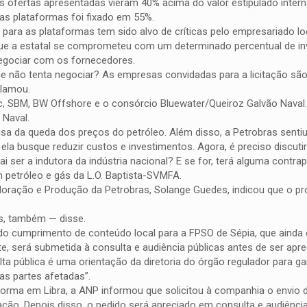
 as ofertas apresentadas vieram 40% acima do valor estipulado inter
as plataformas foi fixado em 55%.
 para as plataformas tem sido alvo de críticas pelo empresariado lo
se que a estatal se comprometeu com um determinado percentual de i
negociar com os fornecedores.
e não tenta negociar? As empresas convidadas para a licitação são
clamou.
 SBM, BW Offshore e o consórcio Bluewater/Queiroz Galvão Naval
Naval.
a da queda dos preços do petróleo. Além disso, a Petrobras sentiu
ela busque reduzir custos e investimentos. Agora, é preciso discuti
i ser a indutora da indústria nacional? E se for, terá alguma contrap
m petróleo e gás da L.O. Baptista-SVMFA.
ração e Produção da Petrobras, Solange Guedes, indicou que o p
as, também — disse.
do cumprimento de conteúdo local para a FPSO de Sépia, que ainda 
e, será submetida à consulta e audiência públicas antes de ser apre
ta pública é uma orientação da diretoria do órgão regulador para gar
as partes afetadas”.
forma em Libra, a ANP informou que solicitou à companhia o envio
ação. Depois disso, o pedido será apreciado em consulta e audiência