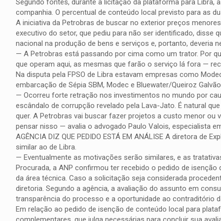
Segundo fontes, durante a licitação da plataforma para Libra,
companhia. O percentual de conteúdo local previsto para as du
A iniciativa da Petrobras de buscar no exterior preços menores
executivo do setor, que pediu para não ser identificado, dis
nacional na produção de bens e serviços e, portanto, deveria 
— A Petrobras está passando por cima como um trator. Por qu
que operam aqui, as mesmas que farão o serviço lá fora — re
Na disputa pela FPSO de Libra estavam empresas como Modec,
embarcação de Sépia SBM, Modec e Bluewater/Queiroz Galvão 
— Ocorreu forte retração nos investimentos no mundo por caus
escândalo de corrupção revelado pela Lava-Jato. É natural que 
quer. A Petrobras vai buscar fazer projetos a custo menor ou va
pensar nisso — avalia o advogado Paulo Valois, especialista e
AGÊNCIA DIZ QUE PEDIDO ESTÁ EM ANÁLISE A diretora de Explo
similar ao de Libra.
— Eventualmente as motivações serão similares, e as tratativ
Procurada, a ANP confirmou ter recebido o pedido de isenção 
da área técnica. Caso a solicitação seja considerada procedent
diretoria. Segundo a agência, a avaliação do assunto em consul
transparência do processo e a oportunidade ao contraditório d
Em relação ao pedido de isenção de conteúdo local para plata
complementares, que julga necessárias para concluir sua avali