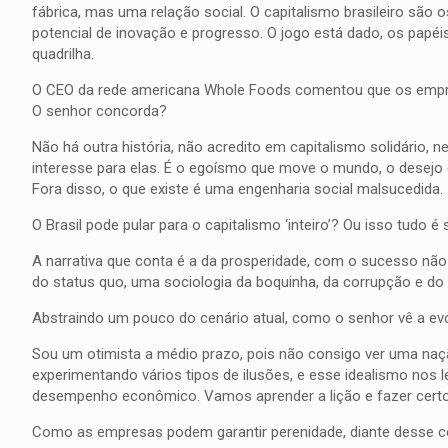
fábrica, mas uma relação social. O capitalismo brasileiro são
potencial de inovação e progresso. O jogo está dado, os papéi
quadrilha.
O CEO da rede americana Whole Foods comentou que os empresá
O senhor concorda?
Não há outra história, não acredito em capitalismo solidário,
interesse para elas. É o egoísmo que move o mundo, o desejo d
Fora disso, o que existe é uma engenharia social malsucedida.
O Brasil pode pular para o capitalismo ‘inteiro’? Ou isso tudo 
A narrativa que conta é a da prosperidade, com o sucesso não 
do status quo, uma sociologia da boquinha, da corrupção e do pr
Abstraindo um pouco do cenário atual, como o senhor vê a evo
Sou um otimista a médio prazo, pois não consigo ver uma naçã
experimentando vários tipos de ilusões, e esse idealismo nos l
desempenho econômico. Vamos aprender a lição e fazer certo
Como as empresas podem garantir perenidade, diante desse c