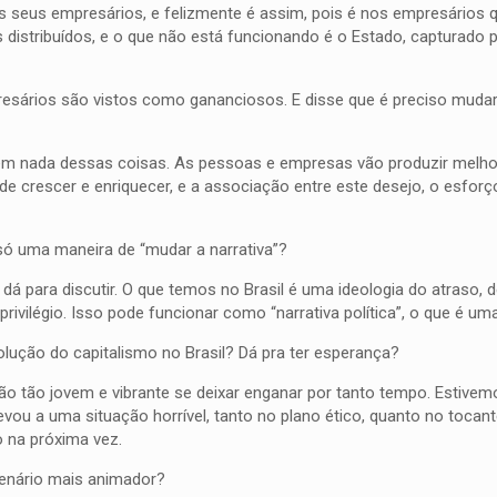
 os seus empresários, e felizmente é assim, pois é nos empresários 
s distribuídos, e o que não está funcionando é o Estado, capturado
rios são vistos como gananciosos. E disse que é preciso mudar ‘
 nem nada dessas coisas. As pessoas e empresas vão produzir melho
e crescer e enriquecer, e a associação entre este desejo, o esforç
é só uma maneira de “mudar a narrativa”?
dá para discutir. O que temos no Brasil é uma ideologia do atraso, 
ivilégio. Isso pode funcionar como “narrativa política”, o que é uma
lução do capitalismo no Brasil? Dá pra ter esperança?
o tão jovem e vibrante se deixar enganar por tanto tempo. Estivem
evou a uma situação horrível, tanto no plano ético, quanto no tocan
 na próxima vez.
enário mais animador?