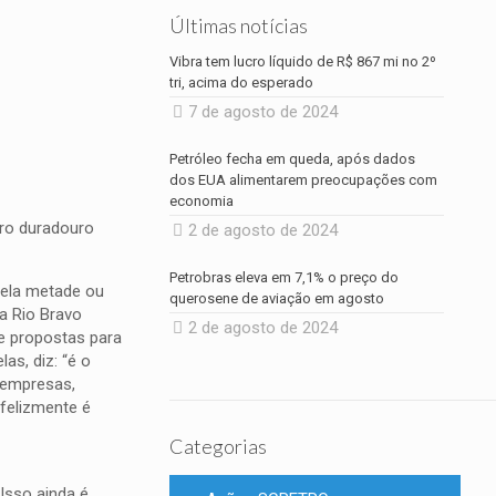
Últimas notícias
Vibra tem lucro líquido de R$ 867 mi no 2º
tri, acima do esperado
7 de agosto de 2024
Petróleo fecha em queda, após dados
dos EUA alimentarem preocupações com
economia
uro duradouro
2 de agosto de 2024
Petrobras eleva em 7,1% o preço do
pela metade ou
querosene de aviação em agosto
a Rio Bravo
2 de agosto de 2024
 e propostas para
as, diz: “é o
 empresas,
 felizmente é
Categorias
Isso ainda é