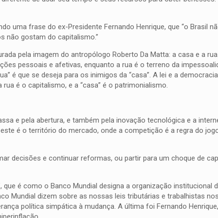
tando uma frase do ex-Presidente Fernando Henrique, que “o Brasil n
rios não gostam do capitalismo.”
turada pela imagem do antropólogo Roberto Da Matta: a casa e a rua.
ações pessoais e afetivas, enquanto a rua é o terreno da impessoali
rua” é que se deseja para os inimigos da “casa”. A lei e a democracia
 rua é o capitalismo, e a “casa” é o patrimonialismo.
a e pela abertura, e também pela inovação tecnológica e a interne
 este é o território do mercado, onde a competição é a regra do jog
ar decisões e continuar reformas, ou partir para um choque de cap
 que é como o Banco Mundial designa a organização institucional 
o Mundial dizem sobre as nossas leis tributárias e trabalhistas no
nça política simpática à mudança. A última foi Fernando Henrique
iperinflação.