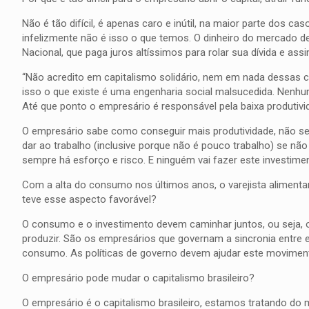
Não é tão difícil, é apenas caro e inútil, na maior parte dos 
infelizmente não é isso o que temos. O dinheiro do mercado de
Nacional, que paga juros altíssimos para rolar sua dívida e ass
“Não acredito em capitalismo solidário, nem em nada dessas c
isso o que existe é uma engenharia social malsucedida. Nenhum 
Até que ponto o empresário é responsável pela baixa produtiv
O empresário sabe como conseguir mais produtividade, não ser
dar ao trabalho (inclusive porque não é pouco trabalho) se nã
sempre há esforço e risco. E ninguém vai fazer este investime
Com a alta do consumo nos últimos anos, o varejista aliment
teve esse aspecto favorável?
O consumo e o investimento devem caminhar juntos, ou seja, 
produzir. São os empresários que governam a sincronia entre
consumo. As políticas de governo devem ajudar este moviment
O empresário pode mudar o capitalismo brasileiro?
O empresário é o capitalismo brasileiro, estamos tratando do