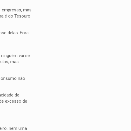
 às empresas, mas
lpa é do Tesouro
sse delas. Fora
 ninguém vai se
mulas, mas
o consumo não
acidade de
 de excesso de
heiro, nem uma