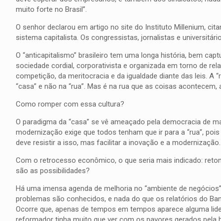
muito forte no Brasil”.
O senhor declarou em artigo no site do Instituto Millenium, ci
sistema capitalista. Os congressistas, jornalistas e universitá
O “anticapitalismo” brasileiro tem uma longa história, bem cap
sociedade cordial, corporativista e organizada em torno de rel
competição, da meritocracia e da igualdade diante das leis. A “
“casa” e não na “rua”. Mas é na rua que as coisas acontecem, a
Como romper com essa cultura?
O paradigma da “casa” se vê ameaçado pela democracia de mass
modernização exige que todos tenham que ir para a “rua”, pois
deve resistir a isso, mas facilitar a inovação e a modernização.
Com o retrocesso econômico, o que seria mais indicado: retom
são as possibilidades?
Há uma imensa agenda de melhoria no “ambiente de negócios”,
problemas são conhecidos, e nada do que os relatórios do Banc
Ocorre que, apenas de tempos em tempos aparece alguma lidera
reformador tinha muito que ver com os pavores gerados pela h