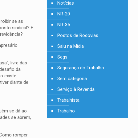
Notícias
NR-20
roibir se as
NR-35
osto sindical? E
revidência?
Postos de Rodovias
mpresário
Saiu na Mídia
Segs
sa”, livre das
Segurança do Trabalho
desafio da
o existe
Sem categoria
iver diante de
Serviço à Revenda
Trabalhista
guém se dá ao
Trabalho
dades se abrem,
). Como romper