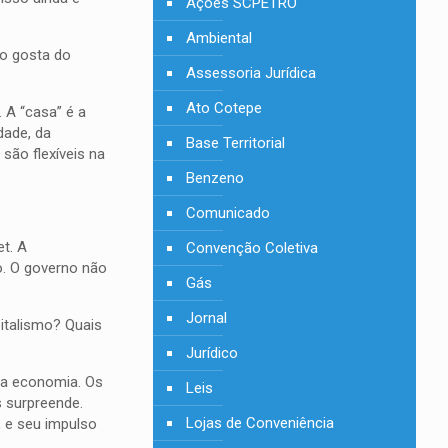
Ações SCPETRO
Ambiental
ão gosta do
Assessoria Jurídica
Ato Cotepe
 A “casa” é a
dade, da
Base Territorial
 são flexíveis na
Benzeno
Comunicado
t. A
Convenção Coletiva
o. O governo não
Gás
Jornal
italismo? Quais
Jurídico
da economia. Os
Leis
s surpreende.
Lojas de Conveniência
, e seu impulso