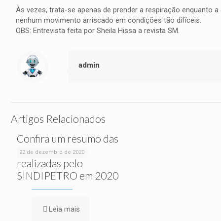
Às vezes, trata-se apenas de prender a respiração enquanto a o
nenhum movimento arriscado em condições tão difíceis.
OBS: Entrevista feita por Sheila Hissa a revista SM.
admin
Artigos Relacionados
Confira um resumo das
ações sociais
22 de dezembro de 2020
realizadas pelo
SINDIPETRO em 2020
Leia mais