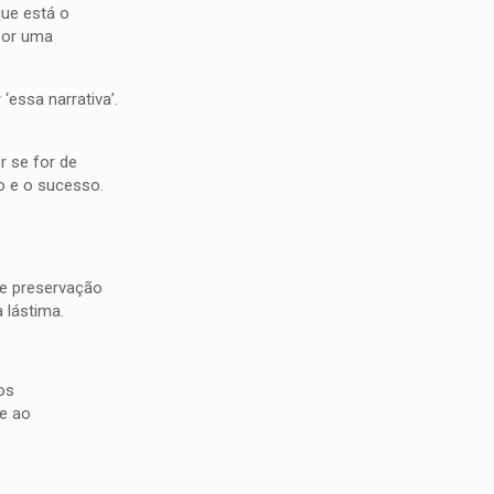
que está o
 por uma
essa narrativa’.
r se for de
o e o sucesso.
de preservação
 lástima.
os
te ao