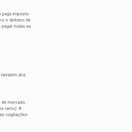
m paga imposto.
mo o dinheiro de
e pagar todas as
 e também dos
r de mercado.
mo ramo). A
nas cogitações