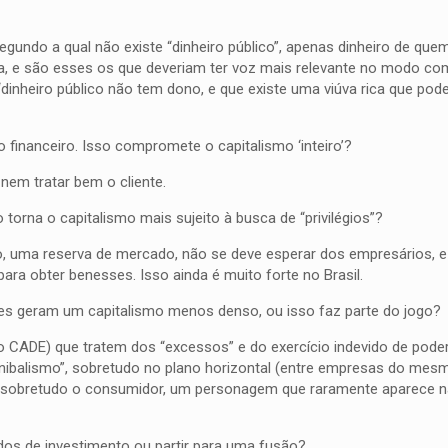
ndo a qual não existe “dinheiro público”, apenas dinheiro de que
a, e são esses os que deveriam ter voz mais relevante no modo co
“dinheiro público não tem dono, e que existe uma viúva rica que pod
inanceiro. Isso compromete o capitalismo ‘inteiro’?
nem tratar bem o cliente.
orna o capitalismo mais sujeito à busca de “privilégios”?
gio, uma reserva de mercado, não se deve esperar dos empresários,
ara obter benesses. Isso ainda é muito forte no Brasil.
es geram um capitalismo menos denso, ou isso faz parte do jogo?
 o CADE) que tratem dos “excessos” e do exercício indevido de pode
anibalismo”, sobretudo no plano horizontal (entre empresas do mes
ia sobretudo o consumidor, um personagem que raramente aparece 
fundos de investimento ou partir para uma fusão?