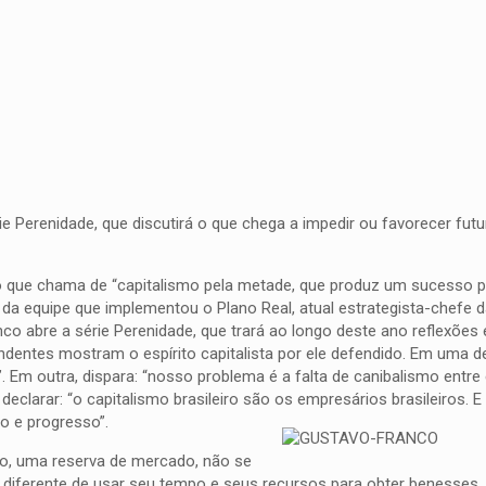
e Perenidade, que discutirá o que chega a impedir ou favorecer fut
ve o que chama de “capitalismo pela metade, que produz um sucesso 
 da equipe que implementou o Plano Real, atual estrategista-chefe d
nco abre a série Perenidade, que trará ao longo deste ano reflexões
entes mostram o espírito capitalista por ele defendido. Em uma del
 Em outra, dispara: “nosso problema é a falta de canibalismo entre
larar: “o capitalismo brasileiro são os empresários brasileiros. E
o e progresso”.
gio, uma reserva de mercado, não se
diferente de usar seu tempo e seus recursos para obter benesses. 