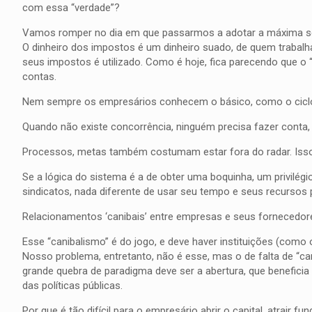
com essa “verdade”?
Vamos romper no dia em que passarmos a adotar a máxima segu
O dinheiro dos impostos é um dinheiro suado, de quem trabalh
seus impostos é utilizado. Como é hoje, fica parecendo que o 
contas.
Nem sempre os empresários conhecem o básico, como o ciclo f
Quando não existe concorrência, ninguém precisa fazer conta, 
Processos, metas também costumam estar fora do radar. Isso t
Se a lógica do sistema é a de obter uma boquinha, um privilé
sindicatos, nada diferente de usar seu tempo e seus recursos p
Relacionamentos ‘canibais’ entre empresas e seus fornecedor
Esse “canibalismo” é do jogo, e deve haver instituições (como
Nosso problema, entretanto, não é esse, mas o de falta de “c
grande quebra de paradigma deve ser a abertura, que benefic
das políticas públicas.
Por que é tão difícil para o empresário abrir o capital, atrair 