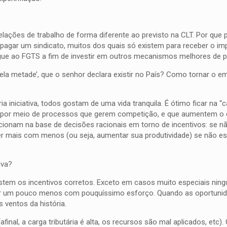
elações de trabalho de forma diferente ao previsto na CLT. Por que p
agar um sindicato, muitos dos quais só existem para receber o imp
ue ao FGTS a fim de investir em outros mecanismos melhores de p
pela metade’, que o senhor declara existir no País? Como tornar o e
 iniciativa, todos gostam de uma vida tranquila. É ótimo ficar na “ca
iva por meio de processos que gerem competição, e que aumentem o 
ncionam na base de decisões racionais em torno de incentivos: se nã
er mais com menos (ou seja, aumentar sua produtividade) se não est
iva?
istem os incentivos corretos. Exceto em casos muito especiais nin
har um pouco menos com pouquíssimo esforço. Quando as oportuni
ventos da história.
final, a carga tributária é alta, os recursos são mal aplicados, etc