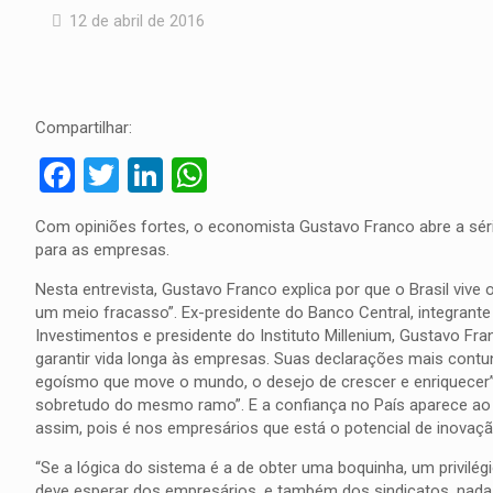
12 de abril de 2016
Compartilhar:
Facebook
Twitter
LinkedIn
WhatsApp
Com opiniões fortes, o economista Gustavo Franco abre a séri
para as empresas.
Nesta entrevista, Gustavo Franco explica por que o Brasil vi
um meio fracasso”. Ex-presidente do Banco Central, integrante
Investimentos e presidente do Instituto Millenium, Gustavo Fra
garantir vida longa às empresas. Suas declarações mais contund
egoísmo que move o mundo, o desejo de crescer e enriquecer”.
sobretudo do mesmo ramo”. E a confiança no País aparece ao dec
assim, pois é nos empresári
os que está o potencial de inovaçã
“Se a lógica do sistema é a de obter uma boquinha, um privilé
deve esperar dos empresários, e também dos sindicatos, nada 