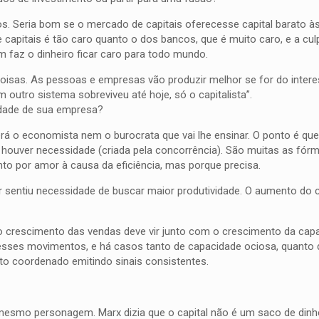
casos. Seria bom se o mercado de capitais oferecesse capital barato
 capitais é tão caro quanto o dos bancos, que é muito caro, e a cu
im faz o dinheiro ficar caro para todo mundo.
oisas. As pessoas e empresas vão produzir melhor se for do intere
outro sistema sobreviveu até hoje, só o capitalista”.
idade de sua empresa?
á o economista nem o burocrata que vai lhe ensinar. O ponto é que
o houver necessidade (criada pela concorrência). São muitas as fór
nto por amor à causa da eficiência, mas porque precisa.
ar sentiu necessidade de buscar maior produtividade. O aumento d
o crescimento das vendas deve vir junto com o crescimento da cap
 esses movimentos, e há casos tanto de capacidade ociosa, quanto
o coordenado emitindo sinais consistentes.
 mesmo personagem. Marx dizia que o capital não é um saco de din