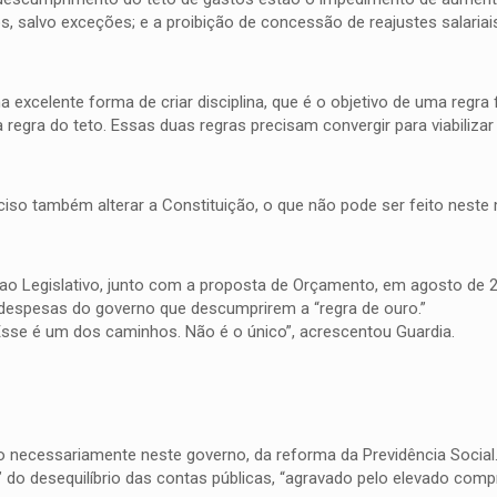
s, salvo exceções; e a proibição de concessão de reajustes salariai
xcelente forma de criar disciplina, que é o objetivo de uma regra 
regra do teto. Essas duas regras precisam convergir para viabilizar 
eciso também alterar a Constituição, o que não pode ser feito nest
ao Legislativo, junto com a proposta de Orçamento, em agosto de 2
s despesas do governo que descumprirem a “regra de ouro.”
sse é um dos caminhos. Não é o único”, acrescentou Guardia.
o necessariamente neste governo, da reforma da Previdência Social
a” do desequilíbrio das contas públicas, “agravado pelo elevado co