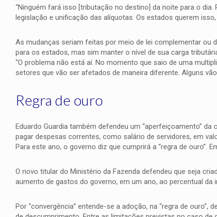
“Ninguém fará isso [tributação no destino] da noite para o dia
legislação e unificação das alíquotas. Os estados querem isso, 
As mudanças seriam feitas por meio de lei complementar ou de 
para os estados, mas sim manter o nível de sua carga tributári
“O problema não está aí. No momento que saio de uma multipli
setores que vão ser afetados de maneira diferente. Alguns vão su
Regra de ouro
Eduardo Guardia também defendeu um “aperfeiçoamento” da ch
pagar despesas correntes, como salário de servidores, em val
Para este ano, o governo diz que cumprirá a “regra de ouro”. 
O novo titular do Ministério da Fazenda defendeu que seja criad
aumento de gastos do governo, em um ano, ao percentual da inf
Por “convergência” entende-se a adoção, na “regra de ouro”, d
de descumprimento. Entre as limitações previstas no caso de