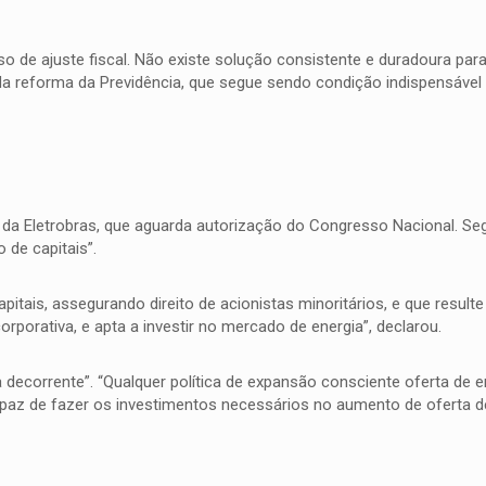
o de ajuste fiscal. Não existe solução consistente e duradoura par
a da reforma da Previdência, que segue sendo condição indispensável
da Eletrobras, que aguarda autorização do Congresso Nacional. Seg
de capitais”.
itais, assegurando direito de acionistas minoritários, e que result
porativa, e apta a investir no mercado de energia”, declarou.
decorrente”. “Qualquer política de expansão consciente oferta de en
capaz de fazer os investimentos necessários no aumento de oferta de