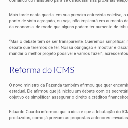
comando do ministério para se candidatar nas próximas eleiçõ
Mais tarde nesta quarta, em sua primeira entrevista coletiva, 
ponto de vista agregado, ou seja, não implicará em aumento da 
da economia, de modo que alguns podem ter aumento de tribut
“Mas o debate tem de ser transparente. Queremos simplificar, redu
debate que teremos de ter. Nossa obrigação é mostrar e discu
mandar o melhor projeto possível e vamos fazer”, acrescentou
Reforma do ICMS
O novo ministro da Fazenda também afirmou que quer encamin
estadual. Ele afirmou que já iniciou um debate com os secretá
objetivo de simplificar, assegurar o direito a créditos financeiro
Eduardo Guardia informou que a ideia é que a tributação do I
produzidos, como já previam as propostas anteriores enviadas