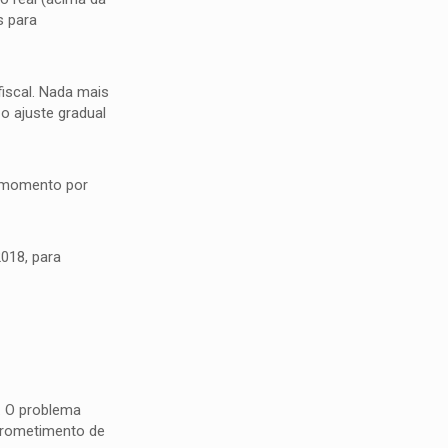
s para
fiscal. Nada mais
o ajuste gradual
e momento por
018, para
. O problema
mprometimento de