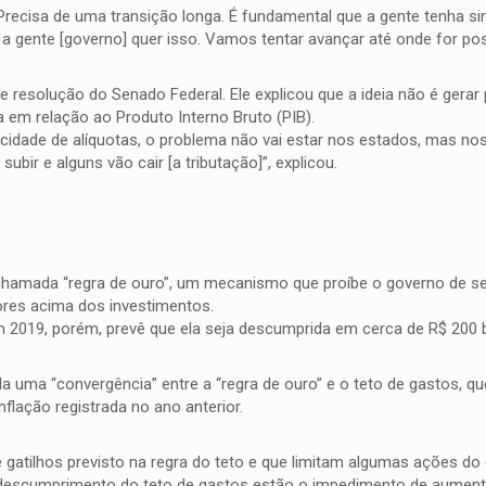
. Precisa de uma transição longa. É fundamental que a gente tenha si
a gente [governo] quer isso. Vamos tentar avançar até onde for possí
resolução do Senado Federal. Ele explicou que a ideia não é gerar 
a em relação ao Produto Interno Bruto (PIB).
cidade de alíquotas, o problema não vai estar nos estados, mas no
bir e alguns vão cair [a tributação]”, explicou.
amada “regra de ouro”, um mecanismo que proíbe o governo de se 
ores acima dos investimentos.
Em 2019, porém, prevê que ela seja descumprida em cerca de R$ 200 b
a uma “convergência” entre a “regra de ouro” e o teto de gastos, que
lação registrada no ano anterior.
e gatilhos previsto na regra do teto e que limitam algumas ações d
 descumprimento do teto de gastos estão o impedimento de aument