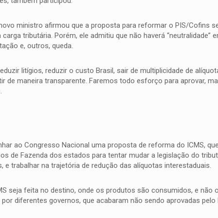
es, também participou.
o novo ministro afirmou que a proposta para reformar o PIS/Cofins se
carga tributária. Porém, ele admitiu que não haverá “neutralidade” e
ação e, outros, queda.
zir litígios, reduzir o custo Brasil, sair de multiplicidade de alíquot
tir de maneira transparente. Faremos todo esforço para aprovar, m
.
har ao Congresso Nacional uma proposta de reforma do ICMS, que
rios de Fazenda dos estados para tentar mudar a legislação do tribu
s, e trabalhar na trajetória de redução das alíquotas interestaduais.
CMS seja feita no destino, onde os produtos são consumidos, e não
 por diferentes governos, que acabaram não sendo aprovadas pelo L