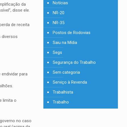
Notícias
mplificação da
vel”, disse ele.
NR-20
NR-35
perda de receita
Postos de Rodovias
s diversos
Saiu na Mídia
Segs
Segurança do Trabalho
Sem categoria
endividar para
Serviço à Revenda
ilhões.
Trabalhista
 limita o
Trabalho
o governo no caso
o real (acima da