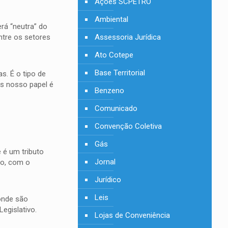
Ações SCPETRO
Ambiental
rá “neutra” do
ntre os setores
Assessoria Jurídica
Ato Cotepe
Base Territorial
as. É o tipo de
as nosso papel é
Benzeno
Comunicado
Convenção Coletiva
Gás
 é um tributo
Jornal
to, com o
Jurídico
Leis
 onde são
egislativo.
Lojas de Conveniência