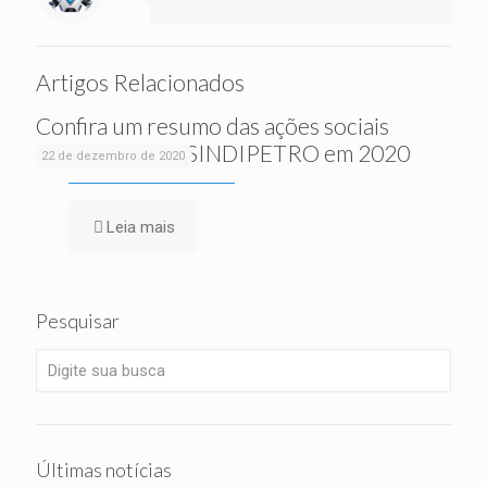
Artigos Relacionados
Confira um resumo das ações sociais
realizadas pelo SINDIPETRO em 2020
22 de dezembro de 2020
Leia mais
Pesquisar
Últimas notícias