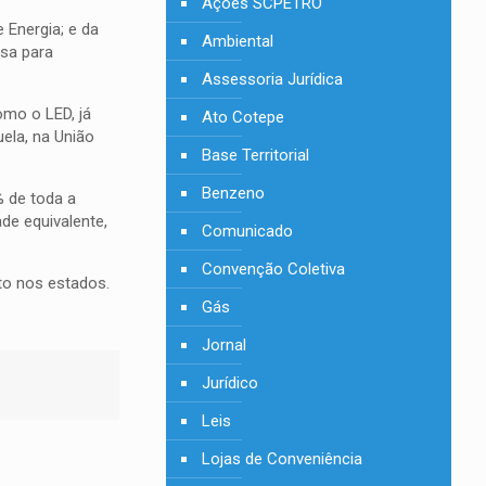
Ações SCPETRO
 Energia; e da
Ambiental
osa para
Assessoria Jurídica
omo o LED, já
Ato Cotepe
ela, na União
Base Territorial
Benzeno
 de toda a
de equivalente,
Comunicado
Convenção Coletiva
uto nos estados.
Gás
Jornal
Jurídico
Leis
Lojas de Conveniência