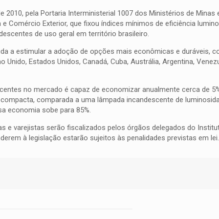
10, pela Portaria Interministerial 1007 dos Ministérios de Minas e
 e Comércio Exterior, que fixou índices mínimos de eficiência lumin
scentes de uso geral em território brasileiro.
uda a estimular a adoção de opções mais econômicas e duráveis, c
 Unido, Estados Unidos, Canadá, Cuba, Austrália, Argentina, Venezu
scentes no mercado é capaz de economizar anualmente cerca de 5%
te compacta, comparada a uma lâmpada incandescente de luminosida
sa economia sobe para 85%.
tas e varejistas serão fiscalizados pelos órgãos delegados do Instit
erem à legislação estarão sujeitos às penalidades previstas em lei.