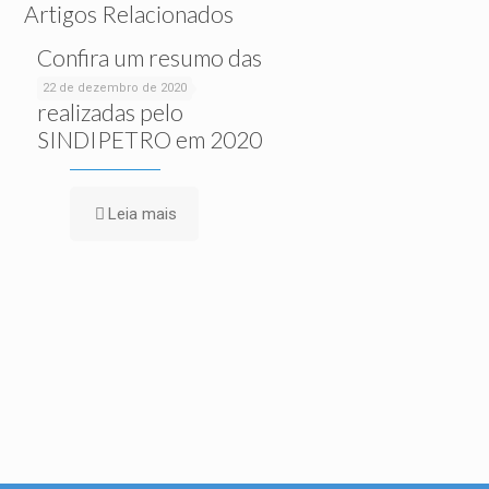
Artigos Relacionados
Confira um resumo das
ações sociais
22 de dezembro de 2020
realizadas pelo
SINDIPETRO em 2020
Leia mais