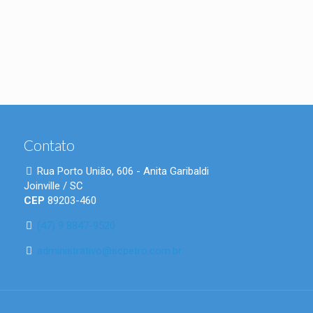
Contato
Rua Porto União, 606 - Anita Garibaldi
Joinville / SC
CEP
89203-460
(47) 9 8847-9520
administrativo@scpetro.com.br