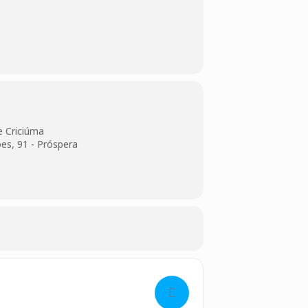
e Criciúma
óes, 91 - Próspera