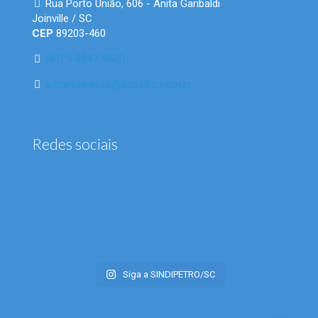
Rua Porto União, 606 - Anita Garibaldi
Joinville / SC
CEP
89203-460
(47) 9 8847-9520
administrativo@scpetro.com.br
Redes sociais
Siga a SINDIPETRO/SC