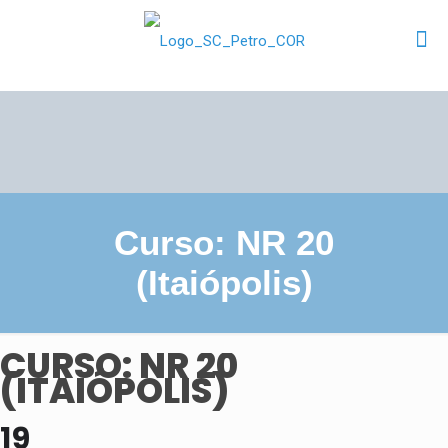
Curso: NR 20
(Itaiópolis)
CURSO: NR 20
(ITAIÓPOLIS)
19