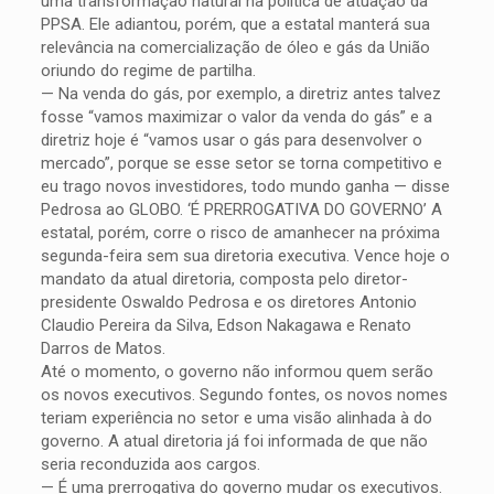
uma transformação natural na política de atuação da
PPSA. Ele adiantou, porém, que a estatal manterá sua
relevância na comercialização de óleo e gás da União
oriundo do regime de partilha.
— Na venda do gás, por exemplo, a diretriz antes talvez
fosse “vamos maximizar o valor da venda do gás” e a
diretriz hoje é “vamos usar o gás para desenvolver o
mercado”, porque se esse setor se torna competitivo e
eu trago novos investidores, todo mundo ganha — disse
Pedrosa ao GLOBO. ‘É PRERROGATIVA DO GOVERNO’ A
estatal, porém, corre o risco de amanhecer na próxima
segunda-feira sem sua diretoria executiva. Vence hoje o
mandato da atual diretoria, composta pelo diretor-
presidente Oswaldo Pedrosa e os diretores Antonio
Claudio Pereira da Silva, Edson Nakagawa e Renato
Darros de Matos.
Até o momento, o governo não informou quem serão
os novos executivos. Segundo fontes, os novos nomes
teriam experiência no setor e uma visão alinhada à do
governo. A atual diretoria já foi informada de que não
seria reconduzida aos cargos.
— É uma prerrogativa do governo mudar os executivos.