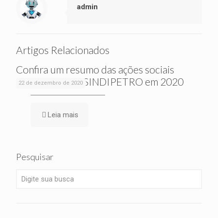
admin
Artigos Relacionados
Confira um resumo das ações sociais
realizadas pelo SINDIPETRO em 2020
22 de dezembro de 2020
Leia mais
Pesquisar