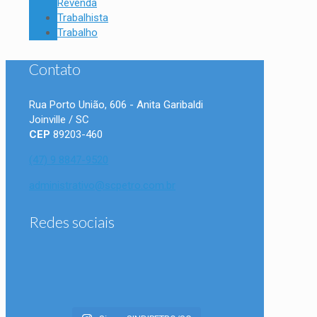
Revenda
Trabalhista
Trabalho
Contato
Rua Porto União, 606 - Anita Garibaldi
Joinville / SC
CEP
89203-460
(47) 9 8847-9520
administrativo@scpetro.com.br
Redes sociais