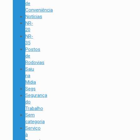
de
Conveniência
Notícias
NR-
20
NR-
35
Postos
de
Rodovias
Saiu
na
Mídia
Segs
Segurança
do
Trabalho
Sem
categoria
Serviço
à