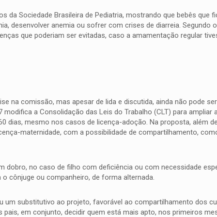
dos da Sociedade Brasileira de Pediatria, mostrando que bebês que 
, desenvolver anemia ou sofrer com crises de diarreia. Segundo o r
enças que poderiam ser evitadas, caso a amamentação regular tive
e na comissão, mas apesar de lida e discutida, ainda não pode ser
odifica a Consolidação das Leis do Trabalho (CLT) para ampliar a
 60 dias, mesmo nos casos de licença-adoção. Na proposta, além de
icença-maternidade, com a possibilidade de compartilhamento, com
m dobro, no caso de filho com deficiência ou com necessidade esp
 o cônjuge ou companheiro, de forma alternada.
ou um substitutivo ao projeto, favorável ao compartilhamento dos c
 pais, em conjunto, decidir quem está mais apto, nos primeiros me