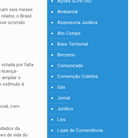
Ações SCPETRO
ficam seis meses
Ambiental
elator, o Brasil
sse ocorrido
Assessoria Jurídica
Ato Cotepe
Base Territorial
Benzeno
 votada por falta
Comunicado
 licença-
Convenção Coletiva
 ampliar o
o estímulo à
Gás
Jornal
ecial, com
Jurídico
Leis
uidados da
Lojas de Conveniência
ses de vida do