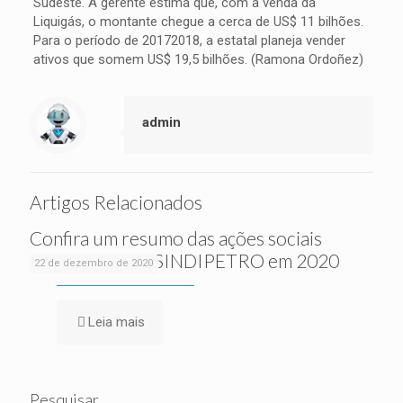
Sudeste. A gerente estima que, com a venda da
Liquigás, o montante chegue a cerca de US$ 11 bilhões.
Para o período de 20172018, a estatal planeja vender
ativos que somem US$ 19,5 bilhões. (Ramona Ordoñez)
admin
Artigos Relacionados
Confira um resumo das ações sociais
realizadas pelo SINDIPETRO em 2020
22 de dezembro de 2020
Leia mais
Pesquisar