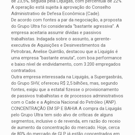
de 23,5%, seguida pela Liquigás, com percentual de 22%.
A operação está sujeita à aprovação do Conselho
Administrativo de Defesa Econômica (Cade).
De acordo com fontes a par da negociação, a proposta
do Grupo Ultra foi considerada “bastante agressiva”. A
empresa aceitaria assumir dívidas e passivos
trabalhistas. Indagada sobre o assunto, a gerente-
executiva de Aquisições e Desinvestimentos da
Petrobras, Anelise Quintão, destacou que a Liquigás é
uma empresa “bastante enxuta”, com boa performance
e baixo nível de endividamento, com 3.200 empregados
contratados.
Outra empresa interessada na Liquigás, a Supergasbrás,
do Grupo SHV, ofereceu R$ 2,5 bilhões, mas, segundo
fontes, exigiu que a estatal fizesse o provisionamento
de passivos trabalhistas e de processos administrativos
com o Cade e a Agência Nacional do Petróleo (ANP).
CONCENTRAÇÃO EM SP E BAHIA A compra da Liquigás
pelo Grupo Ultra tem sido alvo de críticas de alguns
segmentos, inclusive o de revenda, em razão do receio
de aumento da concentração do mercado. Hoje, cerca
de 80% do mercado de GLP já estão concentrados em