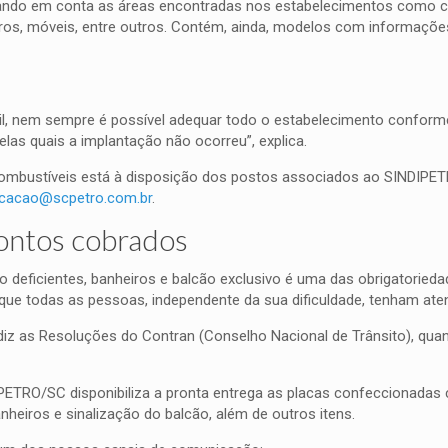
levando em conta as áreas encontradas nos estabelecimentos como c
iros, móveis, entre outros. Contém, ainda, modelos com informaçõe
vil, nem sempre é possível adequar todo o estabelecimento conform
elas quais a implantação não ocorreu”, explica.
ombustíveis está à disposição dos postos associados ao SINDIPET
cacao@scpetro.com.br
.
pontos cobrados
o deficientes, banheiros e balcão exclusivo é uma das obrigatoried
 que todas as pessoas, independente da sua dificuldade, tenham ate
iz as Resoluções do Contran (Conselho Nacional de Trânsito), qua
IPETRO/SC disponibiliza a pronta entrega as placas confeccionadas
eiros e sinalização do balcão, além de outros itens.