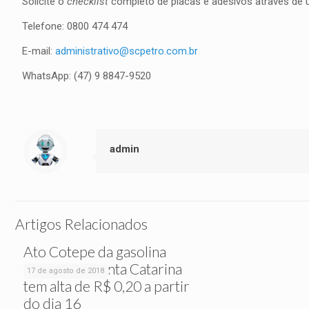
Solicite o
checklist
completo de placas e adesivos através de
Telefone: 0800 474 474
E-mail:
administrativo@scpetro.com.br
WhatsApp: (47) 9 8847-9520
admin
Artigos Relacionados
Ato Cotepe da gasolina
comum em Santa Catarina
17 de agosto de 2018
tem alta de R$ 0,20 a partir
do dia 16