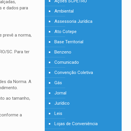
Ações SCPETRO
alçadas,
s e dados para
Ambiental
Assessoria Jurídica
Ato Cotepe
e prevê a norma,
Base Territorial
RO/SC. Para ter
Benzeno
Comunicado
Convenção Coletiva
ades da Norma. A
Gás
ndimento.
Jornal
nto ao tamanho,
Jurídico
Leis
 conforme a
Lojas de Conveniência