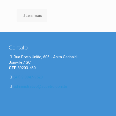
Leia mais
Contato
Rua Porto União, 606 - Anita Garibaldi
Joinville / SC
CEP
89203-460
(47) 9 8847-9520
administrativo@scpetro.com.br