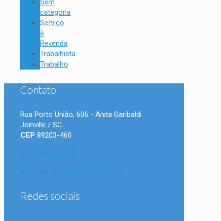
Sem
categoria
Serviço
à
Revenda
Trabalhista
Trabalho
Contato
Rua Porto União, 606 - Anita Garibaldi
Joinville / SC
CEP
89203-460
(47) 9 8847-9520
administrativo@scpetro.com.br
Redes sociais