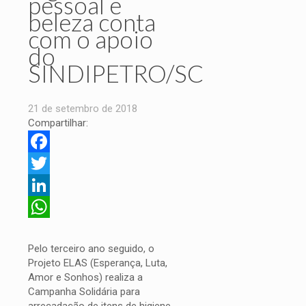
pessoal e
beleza conta
com o apoio
do
SINDIPETRO/SC
21 de setembro de 2018
Compartilhar:
Facebook
Twitter
LinkedIn
WhatsApp
Pelo terceiro ano seguido, o
Projeto ELAS (Esperança, Luta,
Amor e Sonhos) realiza a
Campanha Solidária para