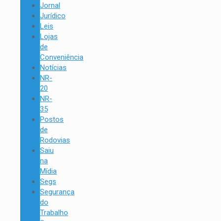
Jornal
Jurídico
Leis
Lojas
de
Conveniência
Notícias
NR-
20
NR-
35
Postos
de
Rodovias
Saiu
na
Mídia
Segs
Segurança
do
Trabalho