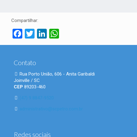
Compartilhar:
Facebook
Twitter
LinkedIn
WhatsApp
Contato
Rua Porto União, 606 - Anita Garibaldi
Joinville / SC
CEP
89203-460
(47) 9 8847-9520
administrativo@scpetro.com.br
Redes sociais